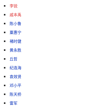
李锐
戚本禹
陈小鲁 ‎
粟惠宁
褚时健
黄永胜
丘哲
纪连海
袁效贤
邓小平
陈天桥
雷军