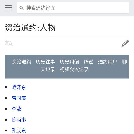
资治通约:人物
资治通约
历史往事
历史纠偏
辟谣
通约用户
聊
天记录
视频会议记录
毛泽东
曾国藩‎
李敖
陈尚书
孔庆东