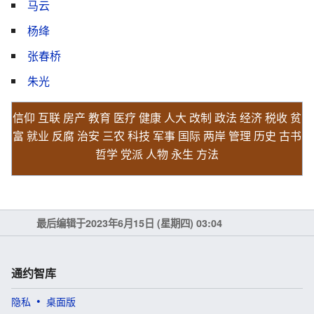
马云
杨绛
张春桥
朱光
信仰
互联
房产
教育
医疗
健康
人大
改制
政法
经济
税收
贫
富
就业
反腐
治安
三农
科技
军事
国际
两岸
管理
历史
古书
哲学
党派
人物
永生
方法
最后编辑于2023年6月15日 (星期四) 03:04
通约智库
隐私
桌面版