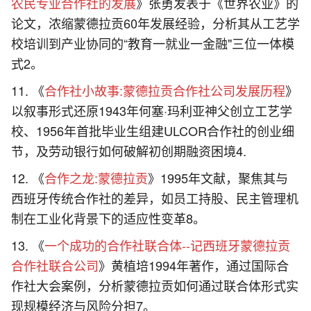
农民专业合作社的发展
》张勇发表于《世界农业》的
论文，浓缩蒙德拉贡60年发展经验，分析其从工艺学
校培训到产业协同的“教育一就业一金融"三位一体模
式2。
《
合作社小故事:蒙德拉贡合作社公司发展历程
》
以叙事形式还原1943年何塞·玛利亚神父创立工艺学
校、1956年首批毕业生组建ULCOR合作社的创业细
节，及劳动银行如何破解初创期融资困境4.
《
合作之龙:蒙德拉贡
》1995年文献，聚焦其与
西班牙传统合作社的差异，如员工持股、民主管理机
制在工业化背景下的适应性变革8。
《
一个成功的合作社联合体--记西班牙蒙德拉贡
合作社联合公司
》黄植培1994年著作，通过国际合
作社大会案例，分析蒙德拉贡如何通过联合体形式实
现规模经济与风险分担7。