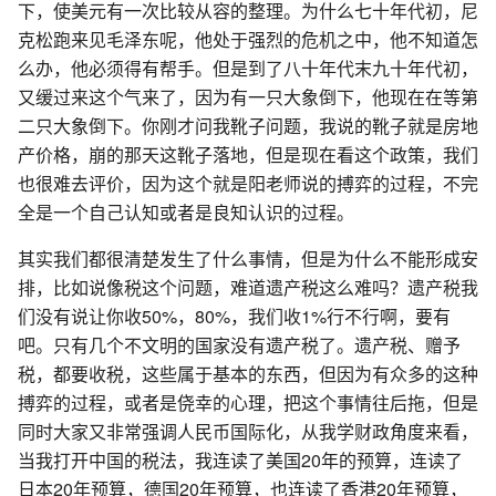
下，使美元有一次比较从容的整理。为什么七十年代初，尼
克松跑来见毛泽东呢，他处于强烈的危机之中，他不知道怎
么办，他必须得有帮手。但是到了八十年代末九十年代初，
又缓过来这个气来了，因为有一只大象倒下，他现在在等第
二只大象倒下。你刚才问我靴子问题，我说的靴子就是房地
产价格，崩的那天这靴子落地，但是现在看这个政策，我们
也很难去评价，因为这个就是阳老师说的搏弈的过程，不完
全是一个自己认知或者是良知认识的过程。
其实我们都很清楚发生了什么事情，但是为什么不能形成安
排，比如说像税这个问题，难道遗产税这么难吗？遗产税我
们没有说让你收50%，80%，我们收1%行不行啊，要有
吧。只有几个不文明的国家没有遗产税了。遗产税、赠予
税，都要收税，这些属于基本的东西，但因为有众多的这种
搏弈的过程，或者是侥幸的心理，把这个事情往后拖，但是
同时大家又非常强调人民币国际化，从我学财政角度来看，
当我打开中国的税法，我连读了美国20年的预算，连读了
日本20年预算，德国20年预算，也连读了香港20年预算，