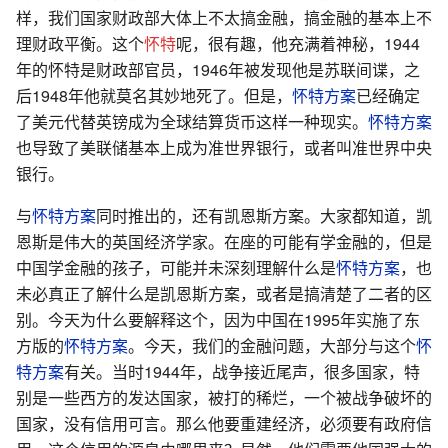
样，我们国家财政部大体上不太搞金融，搞金融的基本上不
理财政平衡。这个
怀特
呢，很有趣，他充满着神秘，1944
年的怀特是财政部官员，1946年被发现他是苏联间谍，之
后1948年他就莫名其妙地死了。但是，
怀特方案
已经确定
了美元代替英镑成为全球结算货币这样一种现实。
怀特方案
也导致了美联储基本上成为准世界银行，或者叫准世界中央
银行。
与
怀特方案
同时推出的，还有凯恩斯方案。大家都知道，凯
恩斯是伟大的英国经济学家。在座的可能有学金融的，但是
中国学金融的孩子，可能并未深刻理解什么是
怀特方案
，也
未必真正了解什么是凯恩斯方案，或者是搞清楚了二者的区
别。今天为什么要解释这个，因为中国在1995年实施了东
方版的
怀特方案
。今天，我们的金融问题，大部分与这个
怀
特方案
有关。当时1944年，战争接近尾声，很多国家，特
别是一些西方的发达国家，被打的稀烂，一个被战争破坏的
国家，没有信用可言。那么他要重建经济，必须要有政府信