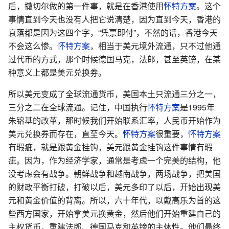
后，撒切尔做的第一件事，就是在香港使用
怀特方案
。这个
事情直到今天也没有人把它说清楚，因为直到今天，香港的
衰落都是因为这四个字，“凭票即付”，不然的话，香港今天
不会这么惨。
怀特方案
，相当于美元境外流通，只不过他通
过代币的方式，那个时候德国马克，法郎，甚至英镑，在某
种意义上都是美元兑换券。
所以美元变成了全球流通货币，美国本土只流通三分之一，
三分之二在全球流通。记住，中国执行
怀特方案
是1995年
朱镕基的改革，那时候我们开始联系汇率，人民币开始作为
美元兑换券而存在，直至今天。
怀特方案
很重要，
怀特方案
有瑕疵，就是跟黄金挂钩，美元跟黄金挂钩这件事情有瑕
疵。因为，作为经济学家，通常是考虑一个完美的结构，他
没考虑会有战争。朝鲜战争和越南战争，两场战争，把美国
的财政平衡打破，打破以后，美元多印了以后，开始出现美
元和黄金价值的背离。所以，六十年代，以戴高乐为首的这
些西方国家，开始拿美元换黄金，然后他们开始重建自己的
主权货币，重建法郎、德国马克和英镑的主体性。他们最终