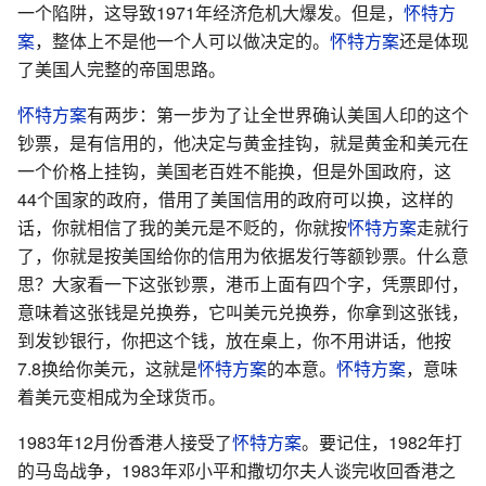
一个陷阱，这导致1971年经济危机大爆发。但是，
怀特方
案
，整体上不是他一个人可以做决定的。
怀特方案
还是体现
了美国人完整的帝国思路。
怀特方案
有两步：第一步为了让全世界确认美国人印的这个
钞票，是有信用的，他决定与黄金挂钩，就是黄金和美元在
一个价格上挂钩，美国老百姓不能换，但是外国政府，这
44个国家的政府，借用了美国信用的政府可以换，这样的
话，你就相信了我的美元是不贬的，你就按
怀特方案
走就行
了，你就是按美国给你的信用为依据发行等额钞票。什么意
思？大家看一下这张钞票，港币上面有四个字，凭票即付，
意味着这张钱是兑换券，它叫美元兑换券，你拿到这张钱，
到发钞银行，你把这个钱，放在桌上，你不用讲话，他按
7.8换给你美元，这就是
怀特方案
的本意。
怀特方案
，意味
着美元变相成为全球货币。
1983年12月份香港人接受了
怀特方案
。要记住，1982年打
的马岛战争，1983年邓小平和撒切尔夫人谈完收回香港之