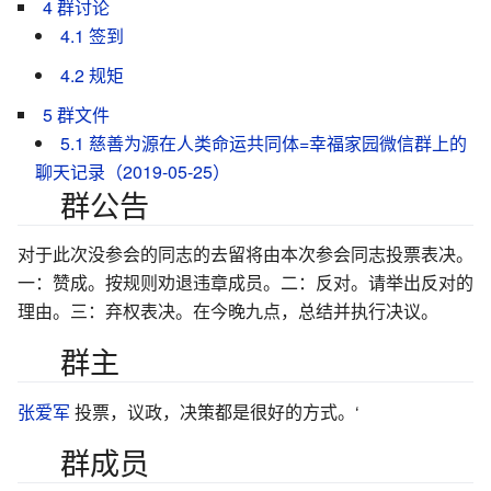
4
群讨论
4.1
签到
4.2
规矩
5
群文件
5.1
慈善为源在人类命运共同体=幸福家园微信群上的
聊天记录（2019-05-25）
群公告
对于此次没参会的同志的去留将由本次参会同志投票表决。
一：赞成。按规则劝退违章成员。二：反对。请举出反对的
理由。三：弃权表决。在今晚九点，总结并执行决议。
群主
张爱军
投票，议政，决策都是很好的方式。‘
群成员