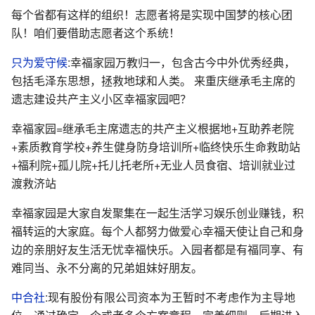
每个省都有这样的组织！志愿者将是实现中国梦的核心团
队！咱们要借助志愿者这个系统！
只为爱守候
:幸福家园万教归一，包含古今中外优秀经典，
包括毛泽东思想，拯救地球和人类。 来重庆继承毛主席的
遗志建设共产主义小区幸福家园吧？
幸福家园=继承毛主席遗志的共产主义根据地+互助养老院
+素质教育学校+养生健身防身培训所+临终快乐生命救助站
+福利院+孤儿院+托儿托老所+无业人员食宿、培训就业过
渡救济站
幸福家园是大家自发聚集在一起生活学习娱乐创业赚钱，积
福转运的大家庭。每个人都努力做爱心幸福天使让自己和身
边的亲朋好友生活无忧幸福快乐。入园者都是有福同享、有
难同当、永不分离的兄弟姐妹好朋友。
中合社
:现有股份有限公司资本为王暂时不考虑作为主导地