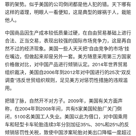
罪的架势。似乎美国的公司倒闭都是他人犯的错。天下哪有
这样的道理，明眼人一看便知，这是典型的嫁祸于人，栽赃
他人。
中国商品因生产成本较低质量过硬，在自由贸易基础上进行
合法、正当交易，表现出较强的国际市场竞争力，这是再自
然不过的经济现象。美国一些人天天把“自由竞争的市场”挂
在嘴边，但做起来却是另外一套。美方随意采用第三方国家
价格做对比，对中国产品进行倾销认定。2014年世界贸易
组织裁决，美国自2006年到2012年对中国进行的25次“双反
调查”违反世贸组织规则，足见美方对惩罚性措施的违规滥
用。
把错了脉，自然开不对方子。2009年，美国有关方面声
称，在2004年到2008年间，共有5家美国轮胎厂关门倒
闭，5100名美国工人失业。美国以此为借口，对中国乘用
车和轻型卡车轮胎连续3年分别加征35%、30%和25%的反
倾销惩罚性关税，致使中国涉案轮胎对美出口降幅一度超过