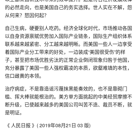
的必然走向，也是美国自己的务实选择。世人实在不解，怨
从何来？怒因何起？
自己生病，硬要别人吃药。经济全球化时代，市场推动各国
以自身资源禀赋优势加入国际产业链条，国际生产组织体系
联系越来越紧密、分工越来越明晰。而美国一些人一边享受
着国际产业分工带来的好处，一边装成“美国很受伤”的样
子，甚至把市场优胜劣汰的正常企业倒闭现象归咎于他国，
充分暴露了美国一些人强权霸凌的本质，欲壑难填的本性，
信口雌黄的本领。
治疗病症，不是靠造谣污蔑抹黑能奏效的，也不是靠砌门
槛、挥大棒就能根治的。美方单方面挑起的中美经贸摩擦不
断升级，已使越来越多的美国公司叫苦不迭、裁员不断，就
是明证。
《 人民日报 》( 2019年08月21日 03 版)