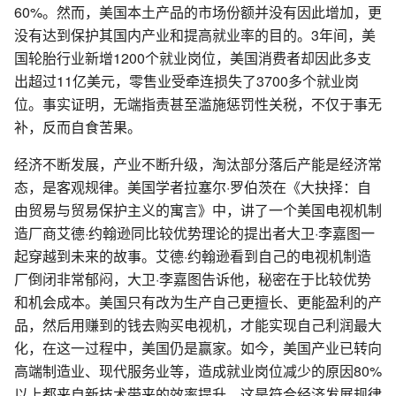
60%。然而，美国本土产品的市场份额并没有因此增加，更
没有达到保护其国内产业和提高就业率的目的。3年间，美
国轮胎行业新增1200个就业岗位，美国消费者却因此多支
出超过11亿美元，零售业受牵连损失了3700多个就业岗
位。事实证明，无端指责甚至滥施惩罚性关税，不仅于事无
补，反而自食苦果。
经济不断发展，产业不断升级，淘汰部分落后产能是经济常
态，是客观规律。美国学者拉塞尔·罗伯茨在《大抉择：自
由贸易与贸易保护主义的寓言》中，讲了一个美国电视机制
造厂商艾德·约翰逊同比较优势理论的提出者大卫·李嘉图一
起穿越到未来的故事。艾德·约翰逊看到自己的电视机制造
厂倒闭非常郁闷，大卫·李嘉图告诉他，秘密在于比较优势
和机会成本。美国只有改为生产自己更擅长、更能盈利的产
品，然后用赚到的钱去购买电视机，才能实现自己利润最大
化，在这一过程中，美国仍是赢家。如今，美国产业已转向
高端制造业、现代服务业等，造成就业岗位减少的原因80%
以上都来自新技术带来的效率提升。这是符合经济发展规律