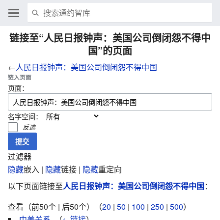
链接至“人民日报钟声：美国公司倒闭怨不得中
国”的页面
←
人民日报钟声：美国公司倒闭怨不得中国
链入页面
页面：
名字空间：
反选
过滤器
隐藏
嵌入 |
隐藏
链接 |
隐藏
重定向
以下页面链接至
人民日报钟声：美国公司倒闭怨不得中国
：
查看（前50个 | 后50个）（
20
|
50
|
100
|
250
|
500
）
中美关系
‎
（
←链接
）