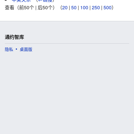
查看（前50个 | 后50个）（
20
|
50
|
100
|
250
|
500
）
通约智库
隐私
桌面版