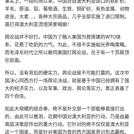
事实上，一段时间以来，中国对自澳大利亚进口的铁矿砂、
羊毛、原油、铝、葡萄酒、生铁、铜矿砂、有色金属、动物
皮张、大麦....，各种大宗商品，几乎全部实施了进口限制。
直打得澳大利亚流氓哭爹喊娘！
舆论战并不好打。中国为了融入美国为首搭建的WTO体
系，花费了吃奶的力气。为此，不得不实施韬光养晦策略。
而毛泽东时代之所以敢同美国打舆论战，在于有一个苏联顶
在前面。
所以，没有背后的硬实力，舆论战是不可能打赢的。这次中
国决心同西方打一场舆论决战，就是基于中国已经拥有了强
大的经济实力，以及军事、政治、舆论等实力，真正具备了
四个自信。
如此大规模的组合拳，绝不是外交部一个部能够直接打出
的，由此可以推测，近期中国对澳大利亚的行动，乃是由最
高层决策层作出的重大行动。它针对的绝不仅仅是澳大利亚
这一个国家，而是针对美国为首的西方国家意识形态霸权。