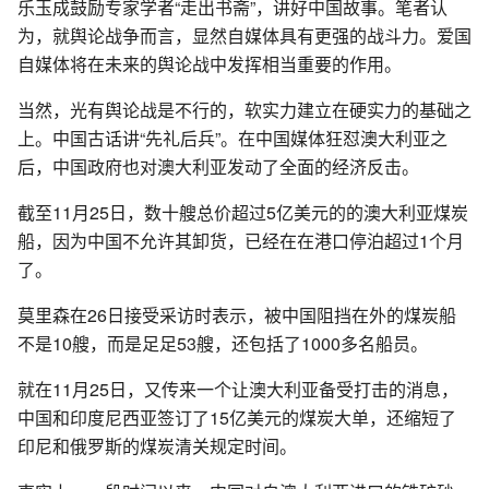
乐玉成鼓励专家学者“走出书斋”，讲好中国故事。笔者认
为，就舆论战争而言，显然自媒体具有更强的战斗力。爱国
自媒体将在未来的舆论战中发挥相当重要的作用。
当然，光有舆论战是不行的，软实力建立在硬实力的基础之
上。中国古话讲“先礼后兵”。在中国媒体狂怼澳大利亚之
后，中国政府也对澳大利亚发动了全面的经济反击。
截至11月25日，数十艘总价超过5亿美元的的澳大利亚煤炭
船，因为中国不允许其卸货，已经在在港口停泊超过1个月
了。
莫里森在26日接受采访时表示，被中国阻挡在外的煤炭船
不是10艘，而是足足53艘，还包括了1000多名船员。
就在11月25日，又传来一个让澳大利亚备受打击的消息，
中国和印度尼西亚签订了15亿美元的煤炭大单，还缩短了
印尼和俄罗斯的煤炭清关规定时间。