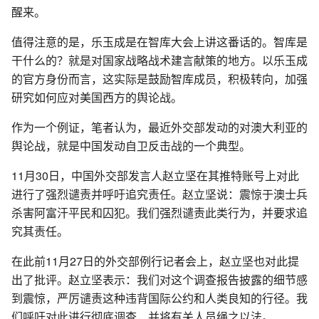
醒来。
值得注意的是，乐玉成是在智库大会上讲这番话的。智库是
干什么的？就是对国家战略战术建言献策的地方。以乐玉成
的官方身份而言，这实际是鼓励智库成员，积极转向，加强
研究如何应对美国西方的舆论战。
作为一个例证，笔者认为，最近外交部发动的对澳大利亚的
舆论战，就是中国发动自卫反击战的一个典型。
11月30日，中国外交部发言人赵立坚在其推特账号上对此
进行了强烈谴责并呼吁追究责任。赵立坚说：震惊于澳士兵
杀害阿富汗平民和囚犯。我们强烈谴责此类行为，并要求追
究其责任。
在此前11月27日的外交部例行记者会上，赵立坚也对此提
出了批评。赵立坚表示：我们对这个调查报告披露的细节感
到震惊，严厉谴责这种违背国际公约和人类良知的行径。我
们呼吁对此进行彻底调查，并将有关人员绳之以法。