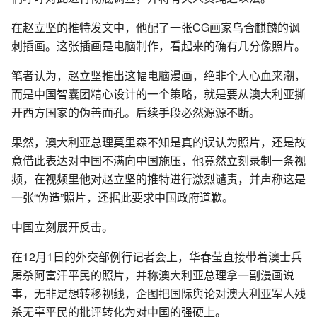
在赵立坚的推特发文中，他配了一张CG画家乌合麒麟的讽
刺插画。这张插画是电脑制作，看起来的确有几分像照片。
笔者认为，赵立坚推出这幅电脑漫画，绝非个人心血来潮，
而是中国智囊团精心设计的一个策略，就是要从澳大利亚撕
开西方国家的伪善面孔。后续手段必然源源不断。
果然，澳大利亚总理莫里森不知是真的误认为照片，还是故
意借此表达对中国不满向中国施压，他竟然立刻录制一条视
频，在视频里他对赵立坚的推特进行激烈谴责，并声称这是
一张“伪造”照片，还据此要求中国政府道歉。
中国立刻展开反击。
在12月1日的外交部例行记者会上，华春莹直接带着澳士兵
屠杀阿富汗平民的照片，并称澳大利亚总理拿一副漫画说
事，无非是想转移视线，企图把国际舆论对澳大利亚军人残
杀无辜平民的批评转化为对中国的强硬上。