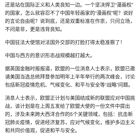
还是站在国际正义和人类良知一边。一个坚决捍卫“漫画权”
的国家，怎么就容忍不了中国年轻画家的“漫画权”呢？说好
的言论自由呢？说到底，还是双重标准在作祟，只问立场，
不问是非，更是违背良知。
中国驻法大使馆对法国外交部的打脸打得太稳准狠了！
中国与西方的意识形态战规模越打越大。
据英国金融时报报道，欧盟的一位消息人士表示，欧盟已邀
请美国当选总统拜登参加明年上半年举行的两次峰会，讨论
包括新冠疫情危机、气候变化、和平与安全等“战略”问题。
消息人士表示，欧盟正计划与美国结成新的联盟应对中国挑
战，该计划是在上周五发给了欧盟大使的一份文件中提出
的，涉及未来跨大西洋合作的5个关键领域，包括：抗击新
冠肺炎疫情，促进经济复苏，应对气候变化，维护多边主义
和共同价值观，促进和平与安全。