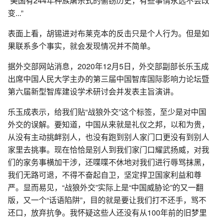
“美国有244年种族屠杀式的偷窃历史，有些事情永远不会改
变...”
表面上看，胡锡进对布莱克本的反击只是个人行为。但是如
果联系多个事实，就会发现情况并不简单。
据外交部网站消息，2020年12月5日，外交部副部长乐玉成
出席中国人民大学主办的第三届中国智库国际影响力论坛暨
第六届新型智库建设学术研讨会并发表主旨演讲。
乐玉成表示，给我们贴“战狼外交”这个标签，至少是对中国
外交的误解。要知道，中国从来就是礼仪之邦，以和为贵，
从没有主动挑衅别人，也没有跑到别人家门口更没有到别人
家里去挑事。现在恰恰是别人到我们家门口耀武扬威，对我
们的家务事横加干涉，还喋喋不休地对我们进行辱骂抹黑，
我们无路可退，不得不奋起自卫，坚定捍卫国家利益和尊
严。显而易见，“战狼外交”实际上是“中国威胁论”的又一翻
版，又一个“话语陷阱”，目的就是要让我们打不还手，骂不
还口，放弃抗争。我怀疑这些人还没有从100年前的旧梦里