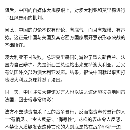
随后，中国的自媒体大规模跟上，对澳大利亚和莫里森进行
了狂风暴雨的批判。
因此，中国的舆论不仅有理论、有底气，而且有规模、有声
势。这正是中国与美国及其它西方国家展开意识形态决战的
基础所在。
澳大利亚不甘失败，总理莫里森同时游说了盟友新西兰、法
国为自己辩护。先是新西兰总理站出来支持澳大利亚，后又
有法国外交部为澳大利亚发声。结果，很快中国就以事实打
脸澳大利亚总理并怼了法国。
同一天，中国驻法大使馆发言人也以彼之道还施彼身地回击
法国，回击得非常精彩：
法方不去谴责虐杀平民的战争暴行，反而指责声讨暴行的人
士“有偏见”、“令人反感”、“侮辱性”。这样的表态令人反感，
不禁让人质疑发表这种言论的人到底是站在战争罪犯一边，