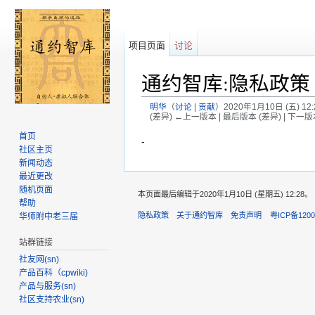
项目页面
讨论
通约智库:隐私政策
明华
（
讨论
|
贡献
）
2020年1月10日 (五) 1
(差异) ←上一版本 | 最后版本 (差异) | 下一版
跳转至：
导航
、
搜索
首页
-
社区主页
新闻动态
最近更改
随机页面
本页面最后编辑于2020年1月10日 (星期五) 12:28。
帮助
隐私政策
关于通约智库
免责声明
粤ICP备1200
华师附中老三届
站群链接
社友网(sn)
产品百科（cpwiki)
产品与服务(sn)
社区支持农业(sn)