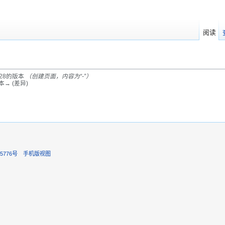
阅读
2:28的版本
（创建页面，内容为“-”）
本→ (差异)
5776号
手机版视图