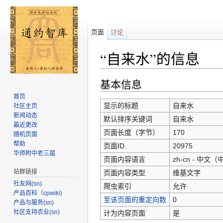
页面
讨论
“自来水”的信息
跳转至：
导航
、
搜索
基本信息
首页
显示的标题
自来水
社区主页
新闻动态
默认排序关键词
自来水
最近更改
页面长度（字节）
170
随机页面
帮助
页面ID
20975
华师附中老三届
页面内容语言
zh-cn - 中文
站群链接
页面内容类型
维基文字
社友网(sn)
爬虫索引
允许
产品百科（cpwiki)
至该页面的重定向数
0
产品与服务(sn)
社区支持农业(sn)
计为内容页面
是