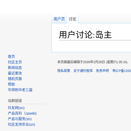
用户页
讨论
用户讨论:岛主
跳转至：
导航
、
搜索
首页
社区主页
本页面最后编辑于2026年2月28日 (星期六) 05:19。
新闻动态
隐私政策
关于通约智库
免责声明
粤ICP备1200
最近更改
随机页面
帮助
华师附中老三届
站群链接
社友网(sn)
产品百科（cpwiki)
产品与服务(sn)
社区支持农业(sn)