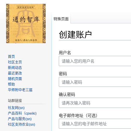
特殊页面
创建账户
跳转至：
导航
、
搜索
用户名
首页
社区主页
新闻动态
最近更改
密码
随机页面
帮助
华师附中老三届
确认密码
站群链接
社友网(sn)
产品百科（cpwiki)
电子邮件地址（可选）
产品与服务(sn)
社区支持农业(sn)