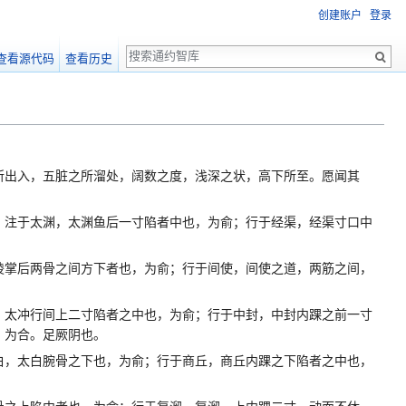
创建账户
登录
搜
查看源代码
查看历史
索
出入，五脏之所溜处，阔数之度，浅深之状，高下所至。愿闻其
注于太渊，太渊鱼后一寸陷者中也，为俞；行于经渠，经渠寸口中
掌后两骨之间方下者也，为俞；行于间使，间使之道，两筋之间，
。
太冲行间上二寸陷者之中也，为俞；行于中封，中封内踝之前一寸
，为合。足厥阴也。
，太白腕骨之下也，为俞；行于商丘，商丘内踝之下陷者之中也，