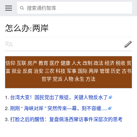
怎么办:两岸
信仰
互联
房产
教育
医疗
健康
人大
改制
政法
经济
税收
贫
富
就业
反腐
治安
三农
科技
军事
国际
两岸
管理
历史
古书
哲学
党派
人物
永生
方法
台湾大变！国民党出了叛徒，关键人物反水了
刚刚 “ 海峡对岸 ” 突然传來—幕，刻不容缓.....
打脸之后的醒悟：复盘佩洛西窜访事件深层次的思考