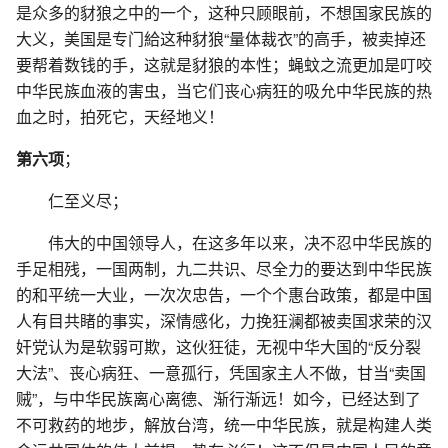
是众多的豺狼之中的一个，这种只顾眼前，不想国家民族的
大义，美国是专门給这种豺狼“量体裁衣”的高手，被卖掉还
要帮着数钱的手，这就是豺狼的本性；蝇蚊之流更加是叮咬
中华民族血液的害虫，当它们丧心病狂的吸允中华民族的热
血之时，拍死它，天经地义！
第六项
；
仁至义尽；
伟大的中国领导人，在这多年以来，决不忍中华民族的
手足相残，一国两制，九二共识、尽全力的要达到中华民族
的和平统一大业，一次次忠告，一个个惠台政策，都是中国
人有目共睹的事实，深情感化，力挽狂澜都被卖国求荣的汉
奸党认为是软弱可欺，这伙狂徒，无视中华大国的“反分裂
大法”、丧心病狂、一意孤行，凭国家主人不做，甘当“卖国
贼”，与中华民族离心离德、渐行渐远！如今，已经达到了
不可救药的地步，解放台湾，统一中华民族，就是构建人类