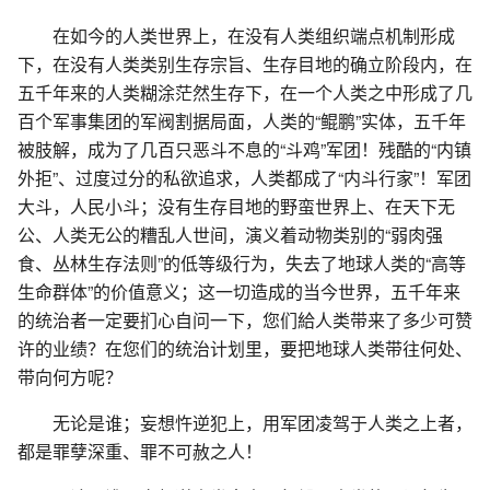
在如今的人类世界上，在没有人类组织端点机制形成
下，在没有人类类别生存宗旨、生存目地的确立阶段内，在
五千年来的人类糊涂茫然生存下，在一个人类之中形成了几
百个军事集团的军阀割据局面，人类的“鲲鹏”实体，五千年
被肢解，成为了几百只恶斗不息的“斗鸡”军团！残酷的“内镇
外拒”、过度过分的私欲追求，人类都成了“内斗行家”！军团
大斗，人民小斗；没有生存目地的野蛮世界上、在天下无
公、人类无公的糟乱人世间，演义着动物类别的“弱肉强
食、丛林生存法则”的低等级行为，失去了地球人类的“高等
生命群体”的价值意义；这一切造成的当今世界，五千年来
的统治者一定要扪心自问一下，您们給人类带来了多少可赞
许的业绩？在您们的统治计划里，要把地球人类带往何处、
带向何方呢？
无论是谁；妄想忤逆犯上，用军团凌驾于人类之上者，
都是罪孽深重、罪不可赦之人！