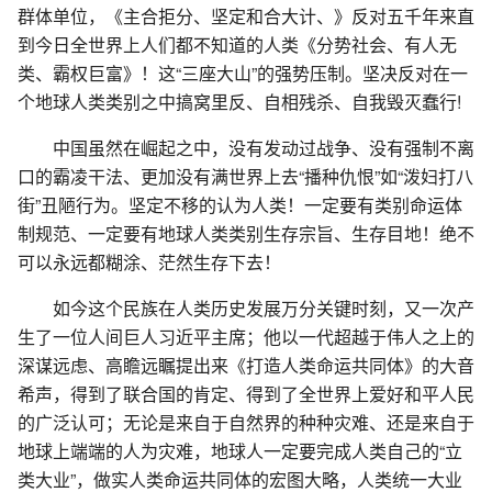
群体单位，《主合拒分、坚定和合大计、》反对五千年来直
到今日全世界上人们都不知道的人类《分势社会、有人无
类、霸权巨富》！这“三座大山”的强势压制。坚决反对在一
个地球人类类别之中搞窝里反、自相残杀、自我毁灭蠢行!
中国虽然在崛起之中，没有发动过战争、没有强制不离
口的霸凌干法、更加没有满世界上去“播种仇恨”如“泼妇打八
街”丑陋行为。坚定不移的认为人类！一定要有类别命运体
制规范、一定要有地球人类类别生存宗旨、生存目地！绝不
可以永远都糊涂、茫然生存下去！
如今这个民族在人类历史发展万分关键时刻，又一次产
生了一位人间巨人习近平主席；他以一代超越于伟人之上的
深谋远虑、高瞻远瞩提出来《打造人类命运共同体》的大音
希声，得到了联合国的肯定、得到了全世界上爱好和平人民
的广泛认可；无论是来自于自然界的种种灾难、还是来自于
地球上端端的人为灾难，地球人一定要完成人类自己的“立
类大业”，做实人类命运共同体的宏图大略，人类统一大业