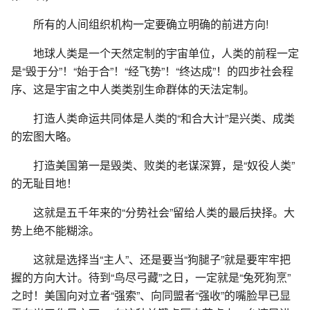
所有的人间组织机构一定要确立明确的前进方向!
地球人类是一个天然定制的宇宙单位，人类的前程一定
是“毁于分”！“始于合”！“经飞势”！“终达成”！的四步社会程
序、这是宇宙之中人类类别生命群体的天法定制。
打造人类命运共同体是人类的“和合大计”是兴类、成类
的宏图大略。
打造美国第一是毁类、败类的老谋深算，是“奴役人类”
的无耻目地！
这就是五千年来的“分势社会”留给人类的最后抉择。大
势上绝不能糊涂。
这就是选择当“主人”、还是要当“狗腿子”就是要牢牢把
握的方向大计。待到“鸟尽弓藏”之日，一定就是“兔死狗烹”
之时！美国向对立者“强索”、向同盟者“强收”的嘴脸早已显