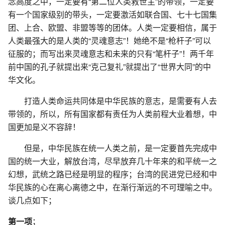
念高度之中，一定要有“第二位人类救世主”的带领，一定要
有一个国家级别的带头，一定要激活如联合国、七十七国集
团、上合、欧盟、非盟等等的团体。人类一定要相信，属于
人类最强大的是人类的“灵魂意志”！她绝不是“枪杆子”可以
征服的；而写出来灵魂意志和未来的只有“笔杆子”！两千年
前中国的孔子就提出来“克己复礼”就提出了“世界大同”的中
华文化。
打造人类命运共同体是中华民族的意志，是需要有人去
带领的，所以，所有国家都有责任为人类前程大业着想，中
国更加是义不容辞！
但是，中华民族在统一人类之前，是一定要首先完成中
国的统一大业，解放台湾，尽早放弃几十年来的和平统一之
幻想，武统之路已经是明显的程序；台湾的民进党已经和中
华民族的心在离心离德之中，在渐行渐远的不可理喻之中。
谈几点如下；
第一项
；