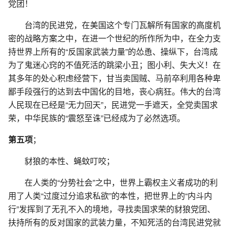
党团！
台湾的民进党，在美国这个专门瓦解所有国家的高度机
密的战略方案之中，在进一个世纪的所作所为中，在全力支
持世界上所有的“反国家武装力量”的怂恿、操纵下，台湾成
为了鬼迷心窍的不值死活的跳梁小丑；图小利、失大义！在
其多年的处心积虑经营下，甘当卖国贼、马前卒利用各种卑
鄙手段强行的达到去中国化的目地，丧心病狂。伟大的台湾
人民现在已经是“无力回天”，民进党一手遮天，全党卖国求
荣，中华民族的“震怒至诛”已经成为了必然选项。
第五项
；
豺狼的本性、蝇蚊叮咬；
在人类的“分势社会”之中，世界上霸权主义者成功的利
用了人类“过度过分追求私欲”的本性，把世界上的“内斗内
行”发挥到了无孔不入的境地，寻找卖国求荣的豺狼党团、
扶持所有的反对国家的武装力量，不知死活的台湾民进党就