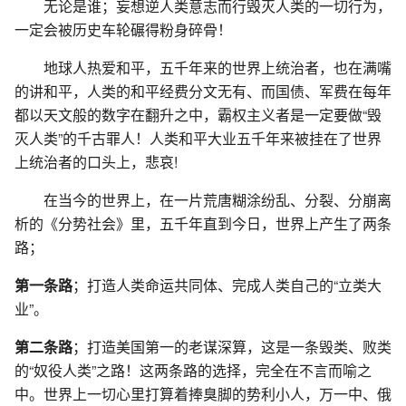
无论是谁；妄想逆人类意志而行毁灭人类的一切行为，
一定会被历史车轮碾得粉身碎骨！
地球人热爱和平，五千年来的世界上统治者，也在满嘴
的讲和平，人类的和平经费分文无有、而国债、军费在每年
都以天文般的数字在翻升之中，霸权主义者是一定要做“毁
灭人类”的千古罪人！人类和平大业五千年来被挂在了世界
上统治者的口头上，悲哀!
在当今的世界上，在一片荒唐糊涂纷乱、分裂、分崩离
析的《分势社会》里，五千年直到今日，世界上产生了两条
路；
第一条路
；打造人类命运共同体、完成人类自己的“立类大
业”。
第二条路
；打造美国第一的老谋深算，这是一条毁类、败类
的“奴役人类”之路！这两条路的选择，完全在不言而喻之
中。世界上一切心里打算着捧臭脚的势利小人，万一中、俄