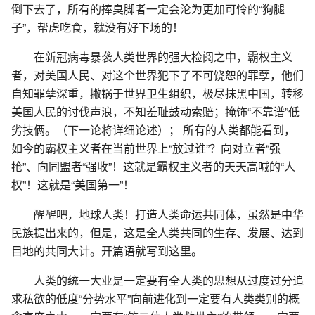
倒下去了，所有的捧臭脚者一定会沦为更加可怜的“狗腿
子”，帮虎吃食，就没有好下场的！
在新冠病毒暴袭人类世界的强大检阅之中，霸权主义
者，对美国人民、对这个世界犯下了不可饶恕的罪孽，他们
自知罪孽深重，撇锅于世界卫生组织，极尽抹黑中国，转移
美国人民的讨伐声浪，不知羞耻鼓动索赔；掩饰“不靠谱”低
劣技俩。（下一论将详细论述）； 所有的人类都能看到，
如今的霸权主义者在当前世界上“放过谁”？向对立者“强
抢”、向同盟者“强收”！这就是霸权主义者的天天高喊的“人
权”！这就是“美国第一”！
醒醒吧，地球人类！打造人类命运共同体，虽然是中华
民族提出来的，但是，这是全人类共同的生存、发展、达到
目地的共同大计。开篇语就写到这里。
人类的统一大业是一定要有全人类的思想从过度过分追
求私欲的低度“分势水平”向前进化到一定要有人类类别的概