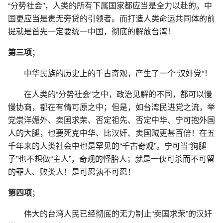
“分势社会”，人类的所有下属国家都应当是全力以赴的。中
国更应当是责无旁贷的引领者。而打造人类命运共同体的前
提就是首先一定要统一中国，彻底的解放台湾！
第三项
；
中华民族的历史上的千古奇观，产生了一个“汉奸党”！
在人类的“分势社会”之中，政治见解的不同，都可以慢
慢协商，都在有情可原之中；但是，如台湾民进党之流，举
党崇洋媚外、卖国求荣、否定祖先、否定中华、宁可抱外国
人的大腿，也要死克中华、比汉奸、卖国贼更甚百倍！在五
千年来的人类社会中也是罕见的“千古奇观”。宁可当“狗腿
子”也不想做“主人”，奇观的怪胎人；就是一伙可杀而不可留
的罪人、败类人！是可忍孰不可忍！
第四项
；
伟大的台湾人民已经彻底的无力制止“卖国求荣”的汉奸