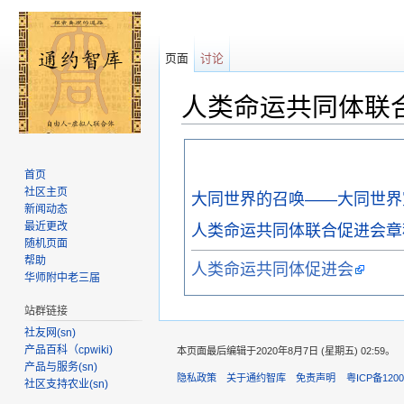
页面
讨论
人类命运共同体联
跳转至：
导航
、
搜索
首页
社区主页
大同世界的召唤——大同世界
新闻动态
最近更改
人类命运共同体联合促进会章
随机页面
帮助
人类命运共同体促进会
华师附中老三届
站群链接
社友网(sn)
产品百科（cpwiki)
本页面最后编辑于2020年8月7日 (星期五) 02:59。
产品与服务(sn)
隐私政策
关于通约智库
免责声明
粤ICP备1200
社区支持农业(sn)