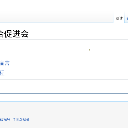
阅读
合促进会
'
宣言
程
5776号
手机版视图