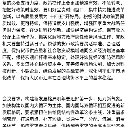
复的必要支持力度，政策操作上要更加精准有效，不急转弯，
把握好政策时度效。要用好宝贵时间窗口，集中精力推进改革
创新，以高质量发展为“十四五”开好局。积极的财政政策要提
质增效、更可持续，保持适度支出强度，增强国家重大战略任
务财力保障，在促进科技创新、加快经济结构调整、调节收入
分配上主动作为，抓实化解地方政府隐性债务风险工作，党政
机关要坚持过紧日子。稳健的货币政策要灵活精准、合理适
度，保持货币供应量和社会融资规模增速同名义经济增速基本
匹配，保持宏观杠杆率基本稳定，处理好恢复经济和防范风险
关系，多渠道补充银行资本金，完善债券市场法制，加大对科
技创新、小微企业、绿色发展的金融支持，深化利率汇率市场
化改革，保持人民币汇率在合理均衡水平上的基本稳定。
会议要求，构建新发展格局明年要迈好第一步，见到新气象。
加快构建以国内大循环为主体、国内国际双循环相互促进的新
发展格局，要紧紧扭住供给侧结构性改革这条主线，注重需求
侧管理，打通堵点，补齐短板，贯通生产、分配、流通、消费
各环节，形成需求牵引供给、供给创造需求的更高水平动态平