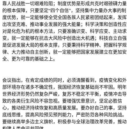
靠人民战胜一切艰难险阻；制度优势是形成共克时艰磅礴力量
的根本保障，只要坚定“四个自信”，坚持集中力量办大事的制
度优势，就一定能够使全党全国各族人民紧密团结起来，发挥
出攻坚克难、推动事业发展的强大能量；科学决策和创造性应
对是化危为机的根本方法，只要准确识变、科学应变、主动求
变，就一定能够在抗击大风险中创造出大机遇；科技自立自强
是促进发展大局的根本支撑，只要秉持科学精神、把握科学规
律、大力推动自主创新，就一定能够把国家发展建立在更加安
全、更为可靠的基础之上。
会议指出，在肯定成绩的同时，必须清醒看到，疫情变化和外
部环境存在诸多不确定性，我国经济恢复基础尚不牢固。明年
世界经济形势仍然复杂严峻，复苏不稳定不平衡，疫情冲击导
致的各类衍生风险不容忽视。要增强忧患意识，坚定必胜信
心，推动经济持续恢复和高质量发展。要办好自己的事，坚持
底线思维，提高风险预见预判能力，严密防范各种风险挑战。
要继续高举多边主义旗帜，积极参与全球治理改革完善，推动
构建人类命运共同体。