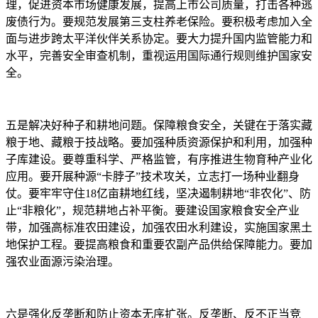
理，促进资本市场健康发展，提高上市公司质量，打击各种逃
废债行为。要规范发展第三支柱养老保险。要积极考虑加入全
面与进步跨太平洋伙伴关系协定。要大力提升国内监管能力和
水平，完善安全审查机制，重视运用国际通行规则维护国家安
全。
五是解决好种子和耕地问题。保障粮食安全，关键在于落实藏
粮于地、藏粮于技战略。要加强种质资源保护和利用，加强种
子库建设。要尊重科学、严格监管，有序推进生物育种产业化
应用。要开展种源“卡脖子”技术攻关，立志打一场种业翻身
仗。要牢牢守住18亿亩耕地红线，坚决遏制耕地“非农化”、防
止“非粮化”，规范耕地占补平衡。要建设国家粮食安全产业
带，加强高标准农田建设，加强农田水利建设，实施国家黑土
地保护工程。要提高粮食和重要农副产品供给保障能力。要加
强农业面源污染治理。
六是强化反垄断和防止资本无序扩张。反垄断、反不正当竞