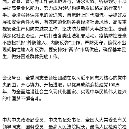
面。督查、督导等工作要规范进行，讲求实效。各级领导干部
要提高专业化能力，努力成为领导构建新发展格局的行家里
手。要增强补课充电的紧迫感，自觉赶上时代潮流。要抓好发
展和安全两件大事，有效防范化解各类经济社会风险，高度重
视安全生产和防灾减灾工作，坚决防范重特大事故发生。要继
续深化社会治理，严厉打击各类违法犯罪活动。疫情防控要毫
不放松抓好“外防输入、内防反弹”工作，严防死守，确保不出
现规模性输入和反弹。要安排好“两节”市场供应，确保基本民
生，做好困难群体兜底工作。
会议号召，全党同志要紧密团结在以习近平同志为核心的党中
央周围，齐心协力、开拓进取，以优异成绩迎接建党100周
年，为全面建设社会主义现代化国家、实现中华民族伟大复兴
的中国梦不懈奋斗。
中共中央政治局委员、中央书记处书记，全国人大常委会有关
领导同志，国务委员，最高人民法院院长，最高人民检察院检